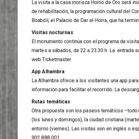
recuperado, entre otras cosas, el sistema de agu
La visita a la casa morisca Horno de Oro será ini
de rehabilitación, la programación cultural del Co
Boabdil, el Palacio de Dar al-Horra, que ha termi
Visitas nocturnas
El monumento continúa con el programa de visita
martes a sábados, de 22 a 23.30 h. La entrada sa
web Ticketmaster.
App Alhambra
La Alhambra ofrece a los visitantes una app par
información para facilitar el recorrido. La descar
Rutas temáticas
Otra propuesta son los paseos temáticos –todos l
(los lunes y domingos), la ciudad cristiana (marte