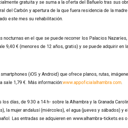
a de su alberca.
cialmente gratuita y se suma a la oferta del Bañuelo tras sus ob
rral del Carbón y apertura de la que fuera residencia de la madr
nado este mes su rehabilitación.
s nocturnas en el que se puede recorrer los Palacios Nazaríes,
le 9,40 € (menores de 12 años, gratis) y se puede adquirir en l
a smartphones (iOS y Android) que ofrece planos, rutas, imágen
ga sale 1,79 €. Más información:
www.appoficialalhambra.com
.
os días, de 9.30 a 14 h- sobre la Alhambra y la Granada Caroli
s), la mujer andalusí (miércoles), el agua (jueves y sábados) y e