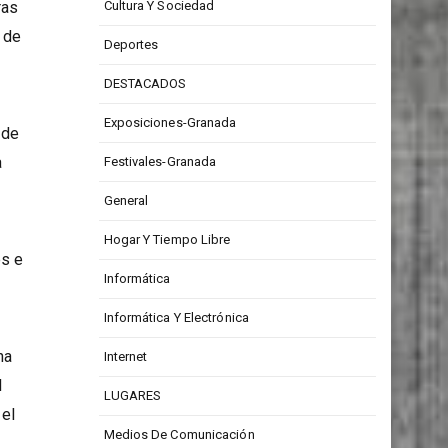
CONCURSOS
ras
Cultura Y Sociedad
e de
Deportes
DESTACADOS
Exposiciones-Granada
 de
a
Festivales-Granada
General
Hogar Y Tiempo Libre
es e
Informática
Informática Y Electrónica
na
Internet
l
LUGARES