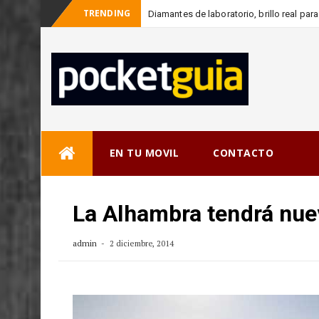
TRENDING
Diamantes de laboratorio, brillo real pa
_
consciente
Skip
EN TU MOVIL
CONTACTO
to
content
La Alhambra tendrá nuev
admin
2 diciembre, 2014