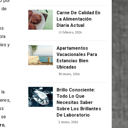
Consciente
5 abril, 2026
do por
o de
Carne De Calidad En
La Alimentación
Diaria Actual
os
11 febrero, 2026
bra
íes y
Apartamentos
Vacacionales Para
Estancias Bien
Ubicadas
30 enero, 2026
Brillo Consciente:
 la
Todo Lo Que
deres,
Necesitas Saber
us
Sobre Los Brillantes
De Laboratorio
se