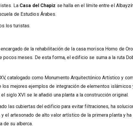
al Convento de la Concepción. No está lejos la
Casa Horno de O
ristes. La
Casa del Chapiz
se halla en el límite entre el Albayzín
Escuela de Estudios Árabes.
s los turistas.
 encargado de la rehabilitación de la casa morisca Horno de Oro
ace pocos meses. De esta forma, el edificio se suma a la ruta Do
lo XV, catalogado como Monumento Arquitectónico Artístico y co
 los mejores ejemplos de integración de elementos islámicos 
l siglo XVI se le añadió una planta a la construcción original.
ado las cubiertas del edificio para evitar filtraciones, ha soluci
y el artesonado de alto valor artístico de la primera planta y ha