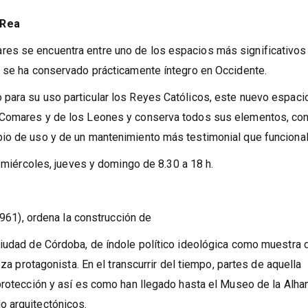
spañol. Las entradas se adquieren en www.alhambra-tickets.es o
 Rea
es se encuentra entre uno de los espacios más significativos 
e se ha conservado prácticamente íntegro en Occidente.
para su uso particular los Reyes Católicos, este nuevo espaci
 Comares y de los Leones y conserva todos sus elementos, con
io de uso y de un mantenimiento más testimonial que funcional
, miércoles, jueves y domingo de 8.30 a 18 h.
-961), ordena la construcción de
ciudad de Córdoba, de índole político ideológica como muestra 
eza protagonista. En el transcurrir del tiempo, partes de aquella