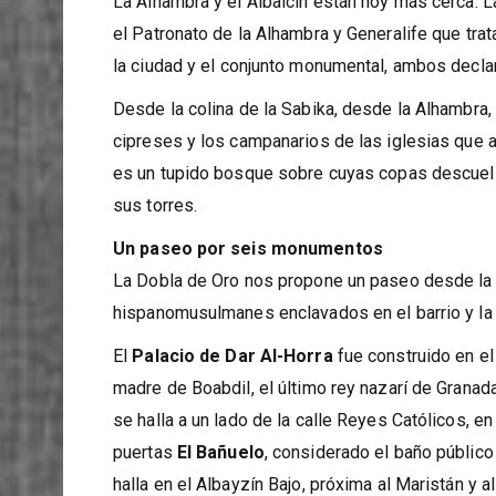
Ofrecerá ‘Dobla de Oro’, con visitas por el monum
La Alhambra y el Albaicín están hoy más cerca. Las
el Patronato de la Alhambra y Generalife que trat
la ciudad y el conjunto monumental, ambos decla
Desde la colina de la Sabika, desde la Alhambra, 
cipreses y los campanarios de las iglesias que 
es un tupido bosque sobre cuyas copas descuella
sus torres.
Un paseo por seis monumentos
La Dobla de Oro nos propone un paseo desde la 
hispanomusulmanes enclavados en el barrio y la c
El
Palacio de Dar Al-Horra
fue construido en el 
madre de Boabdil, el último rey nazarí de Granada
se halla a un lado de la calle Reyes Católicos, en
puertas
El Bañuelo
, considerado el baño públic