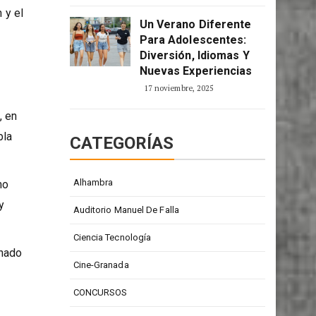
2 enero, 2026
ro
,
 y el
Un Verano Diferente
Para Adolescentes:
Diversión, Idiomas Y
Nuevas Experiencias
17 noviembre, 2025
, en
bla
CATEGORÍAS
Alhambra
mo
y
Auditorio Manuel De Falla
Ciencia Tecnología
onado
Cine-Granada