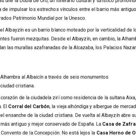
ento y el Albaicín
 une la Dobla de Oro, un itinerario cultural y turístico promovi
a de impulsar los estrechos vínculos entre el barrio más antigu
rados Patrimonio Mundial por la Unesco.
el Albayzín es un barrio blanco moteado por la verticalidad de l
antes fueron mezquitas. Desde el Albayzín, en cambio, la Alham
n las murallas azafranadas de la Alcazaba, los Palacios Nazar
Alhambra al Albaicín a través de seis monumentos
iudad cristiana.
corazón de la ciudadela zirí como residencia de la sultana Aixa,
. El
Corral del Carbón
, la vieja alhóndiga y albergue de merca
 el ensanche de la ciudad cristiana. De vuelta al Albayzín abre s
o más antiguo y mejor conservado de España. La
Casa de Zafra