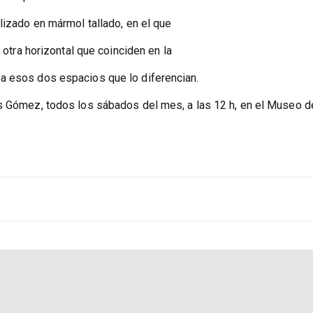
 protección y así es como han llegado hasta el Museo de la Alh
o arquitectónicos.
lizado en mármol tallado, en el que
y otra horizontal que coinciden en la
a esos dos espacios que lo diferencian.
es Gómez, todos los sábados del mes, a las 12 h, en el Museo d