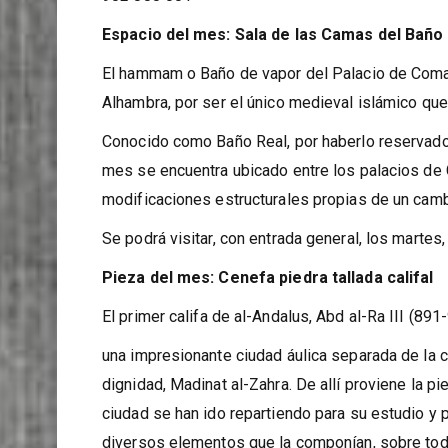
entorno (viernes). Las visitas son en inglés o e
902 888 001
Espacio del mes: Sala de las Camas del Baño
El hammam o Baño de vapor del Palacio de Comar
Alhambra, por ser el único medieval islámico qu
Conocido como Baño Real, por haberlo reservado 
mes se encuentra ubicado entre los palacios de
modificaciones estructurales propias de un camb
Se podrá visitar, con entrada general, los martes
Pieza del mes: Cenefa piedra tallada califal
El primer califa de al-Andalus, Abd al-Ra III (891
una impresionante ciudad áulica separada de la 
dignidad, Madinat al-Zahra. De allí proviene la pi