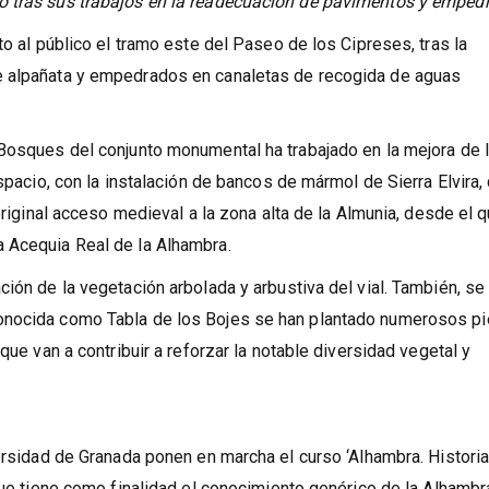
o tras sus trabajos en la readecuación de pavimentos y emped
to al público el tramo este del Paseo de los Cipreses, tras la
e alpañata y empedrados en canaletas de recogida de aguas
 Bosques del conjunto monumental ha trabajado en la mejora de 
espacio, con la instalación de bancos de mármol de Sierra Elvira,
 original acceso medieval a la zona alta de la Almunia, desde el 
 Acequia Real de la Alhambra.
ión de la vegetación arbolada y arbustiva del vial. También, se
onocida como Tabla de los Bojes se han plantado numerosos p
que van a contribuir a reforzar la notable diversidad vegetal y
ersidad de Granada ponen en marcha el curso ‘Alhambra. Historia,
que tiene como finalidad el conocimiento genérico de la Alhambr