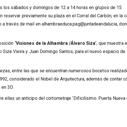
dos los sábados y domingos de 12 a 14 horas en grupos de 15
eservar previamente su plaza en el Corral del Carbón, en la c
 o a través de mail en alhambraeduca.pag@juntadeandalucia, do
osición
‘Visiones de la Alhambra /Álvaro Siza’
, que muestra e
ro Siza Vieira y Juan Domingo Santos, para el nuevo espacio de
iezas, entre las que se encuentran numerosos bocetos realiza
1992, considerado el Nobel de Arquitectura, además de contar c
 en 3D.
 ellas un anticipo del cortometraje ‘Dificilísimo. Puerta Nueva 