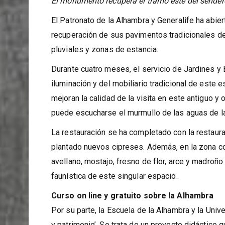
El monumento recupera el tramo este del sender
El Patronato de la Alhambra y Generalife ha abier
recuperación de sus pavimentos tradicionales d
pluviales y zonas de estancia.
Durante cuatro meses, el servicio de Jardines y
iluminación y del mobiliario tradicional de este 
mejoran la calidad de la visita en este antiguo y
puede escucharse el murmullo de las aguas de la
La restauración se ha completado con la restaurac
plantado nuevos cipreses. Además, en la zona c
avellano, mostajo, fresno de flor, arce y madroño 
faunística de este singular espacio.
Curso on line y gratuito sobre la Alhambra
Por su parte, la Escuela de la Alhambra y la Univ
y patrimonio’. Se trata de un proyecto didáctico 