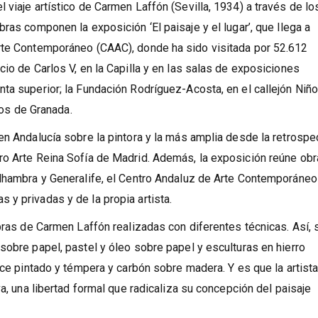
 viaje artístico de Carmen Laffón (Sevilla, 1934) a través de lo
ras componen la exposición ‘El paisaje y el lugar’, que llega a
rte Contemporáneo (CAAC), donde ha sido visitada por 52.612
io de Carlos V, en la Capilla y en las salas de exposiciones
ta superior; la Fundación Rodríguez-Acosta, en el callejón Niño
ios de Granada.
en Andalucía sobre la pintora y la más amplia desde la retrospe
ro Arte Reina Sofía de Madrid. Además, la exposición reúne ob
Alhambra y Generalife, el Centro Andaluz de Arte Contemporáneo
y privadas y de la propia artista.
obras de Carmen Laffón realizadas con diferentes técnicas. Así, 
sobre papel, pastel y óleo sobre papel y esculturas en hierro
nce pintado y témpera y carbón sobre madera. Y es que la artist
va, una libertad formal que radicaliza su concepción del paisaje