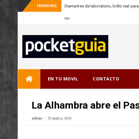
TRENDING
Diamantes de laboratorio, brillo real pa
_
consciente
Skip
EN TU MOVIL
CONTACTO
to
content
La Alhambra abre el Pa
admin
31 marzo, 2015