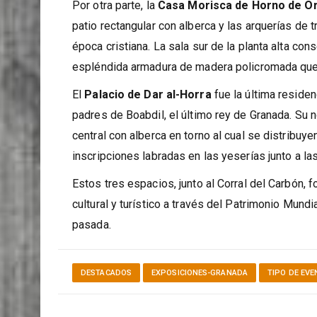
creando un ambiente tenue y acogedor.
Por otra parte, la
Casa Morisca de Horno de O
patio rectangular con alberca y las arquerías de t
época cristiana. La sala sur de la planta alta cons
espléndida armadura de madera policromada que 
El
Palacio de Dar al-Horra
fue la última reside
padres de Boabdil, el último rey de Granada. Su n
central con alberca en torno al cual se distribuy
inscripciones labradas en las yeserías junto a la
Estos tres espacios, junto al Corral del Carbón, f
cultural y turístico a través del Patrimonio Mund
pasada.
DESTACADOS
EXPOSICIONES-GRANADA
TIPO DE EV