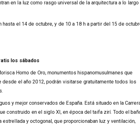
, detalla una nota del monumento. Y agrega: “En la sala anexa
an en la luz como rasgo universal de la arquitectura a lo largo
 hasta el 14 de octubre, y de 10 a 18 h a partir del 15 de octubr
ratis los sábados
sa Morisca Horno de Oro, monumentos hispanomusulmanes que
e desde el año 2012, podrán visitarse gratuitamente todos los
s.
uos y mejor conservados de España. Está situado en la Carrera
ue construido en el siglo XI, en época del taifa zirí. Todo el bañ
 estrellada y octogonal, que proporcionaban luz y ventilación,