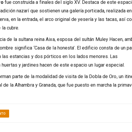
ro
fue construida a finales del siglo XV. Destaca de este espac
radición nazarí que sostienen una galería porticada, realizada en
erva, en la entrada, el arco original de yesería y las tacas, así c
la cubre.
ncia de la sultana reina Aixa, esposa del sultán Muley Hacen, a
ombre significa ‘Casa de la honesta’. El edificio consta de un pa
en las estancias y dos pórticos en los lados menores. Las
s huertas y jardines hacen de este espacio un lugar especial.
orman parte de la modalidad de visita de la Dobla de Oro, un itin
ial de la Alhambra y Granada, que fue puesto en marcha la prima
ENTO