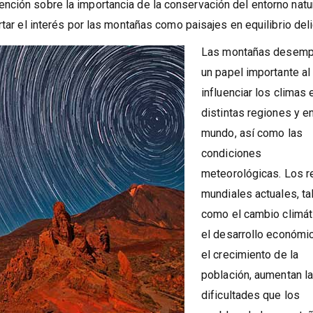
 noviembre, se podrá ver una vez más en los bosques de la Alha
nción sobre la importancia de la conservación del entorno natu
rtar el interés por las montañas como paisajes en equilibrio del
Las montañas desem
un papel importante al
influenciar los climas 
distintas regiones y en
mundo, así como las
condiciones
meteorológicas. Los r
mundiales actuales, ta
como el cambio climát
el desarrollo económi
el crecimiento de la
población, aumentan l