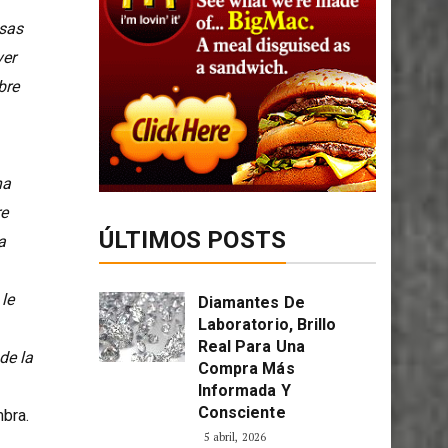
 68
sas
ver
bre
na
re
ÚLTIMOS POSTS
a
le
Diamantes De
Laboratorio, Brillo
Real Para Una
de la
Compra Más
Informada Y