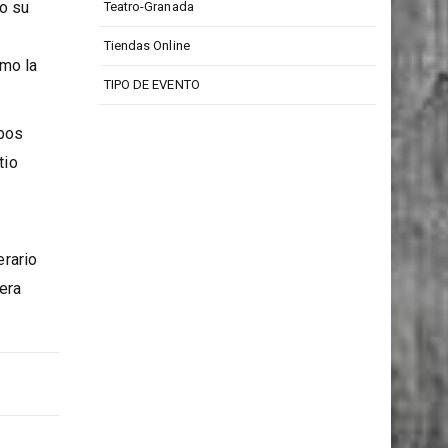
Teatro Isabel La Católica
io su
Teatro-Granada
Tiendas Online
omo la
TIPO DE EVENTO
mbos
tio
erario
vera