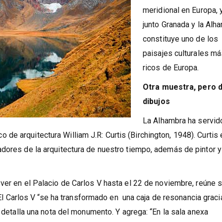
una isla de biodiversi
debido a su localizaci
meridional en Europa, 
junto Granada y la Alh
constituye uno de los
paisajes culturales m
ricos de Europa.
Otra muestra, pero 
dibujos
La Alhambra ha servid
tico de arquitectura William J.R: Curtis (Birchington, 1948). Curtis
adores de la arquitectura de nuestro tiempo, además de pintor y
 ver en el Palacio de Carlos V hasta el 22 de noviembre, reúne 
. El Carlos V “se ha transformado en una caja de resonancia graci