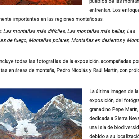
dificultades que los
pueblos de las monta
enfrentan. Los enfoqu
armente importantes en las regiones montañosas.
s:
Las montañas más difíciles
,
Las montañas más bellas
,
Las
as de fuego
,
Montañas polares
,
Montañas en desiertos
y
Mont
ncluye todas las fotografías de la exposición, acompañadas po
as en áreas de montaña, Pedro Nicolás y Raúl Martín, con pró
La última imagen de la
exposición, del fotógr
granadino Pepe Marín,
dedicada a Sierra Nev