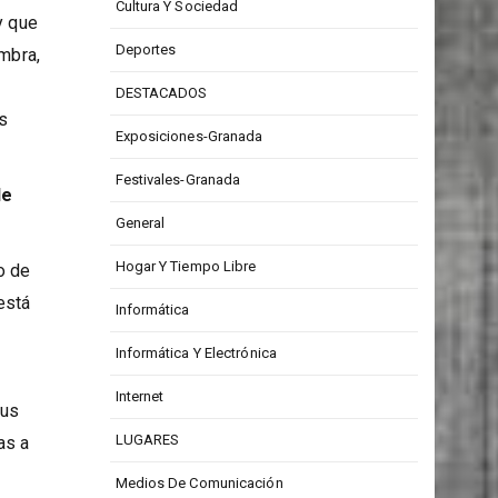
dad
CONCURSOS
ón
Cultura Y Sociedad
y que
Deportes
ambra,
DESTACADOS
ás
Exposiciones-Granada
Festivales-Granada
de
General
Hogar Y Tiempo Libre
o de
 está
Informática
Informática Y Electrónica
Internet
sus
LUGARES
as a