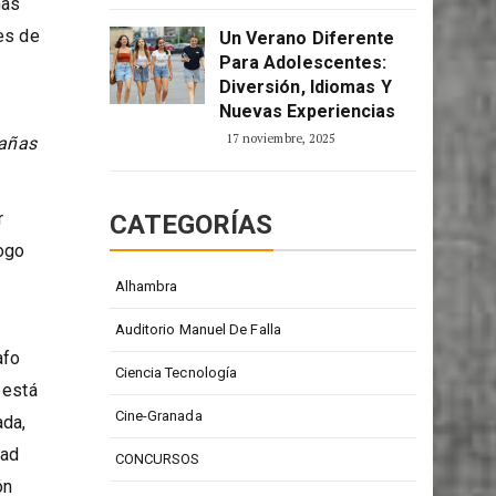
2 enero, 2026
ñas
es de
Un Verano Diferente
Para Adolescentes:
Diversión, Idiomas Y
Nuevas Experiencias
17 noviembre, 2025
añas
r
CATEGORÍAS
logo
Alhambra
Auditorio Manuel De Falla
afo
Ciencia Tecnología
 está
Cine-Granada
ada,