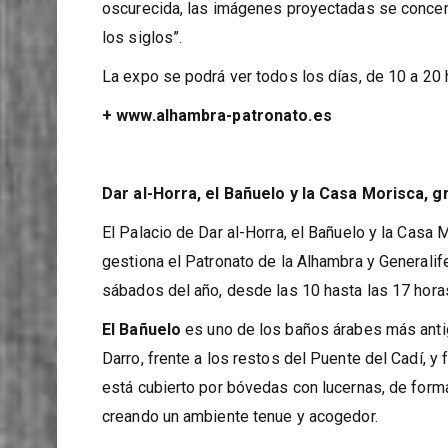
las pinturas abstractas que flotan en el espacio”
oscurecida, las imágenes proyectadas se concentr
los siglos”.
La expo se podrá ver todos los días, de 10 a 20 h
+ www.alhambra-patronato.es
Dar al-Horra, el Bañuelo y la Casa Morisca, g
El Palacio de Dar al-Horra, el Bañuelo y la Ca
gestiona el Patronato de la Alhambra y Generalif
sábados del año, desde las 10 hasta las 17 hora
El Bañuelo
es uno de los baños árabes más antig
Darro, frente a los restos del Puente del Cadí, y f
está cubierto por bóvedas con lucernas, de forma