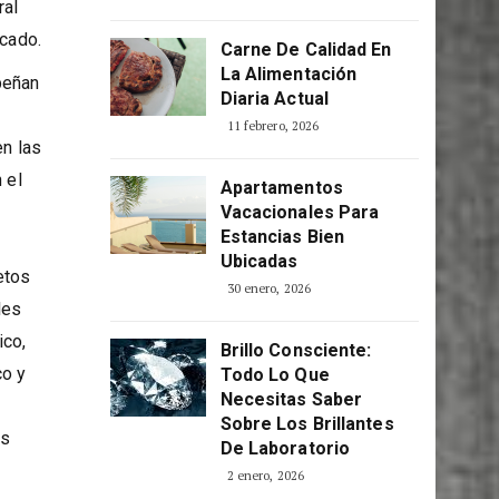
Consciente
mbra.
5 abril, 2026
ral
icado.
Carne De Calidad En
La Alimentación
peñan
Diaria Actual
11 febrero, 2026
en las
 el
Apartamentos
Vacacionales Para
Estancias Bien
Ubicadas
etos
30 enero, 2026
les
ico,
Brillo Consciente:
co y
Todo Lo Que
Necesitas Saber
Sobre Los Brillantes
as
De Laboratorio