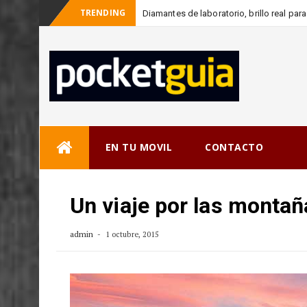
TRENDING
Diamantes de laboratorio, brillo real pa
-
consciente
Skip
EN TU MOVIL
CONTACTO
to
content
Un viaje por las monta
admin
1 octubre, 2015