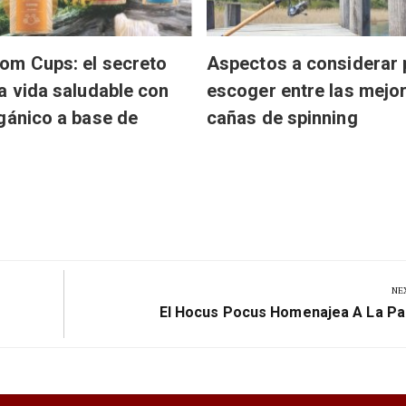
om Cups: el secreto
Aspectos a considerar 
a vida saludable con
escoger entre las mejo
gánico a base de
cañas de spinning
NE
Next
El Hocus Pocus Homenajea A La Pa
Post: