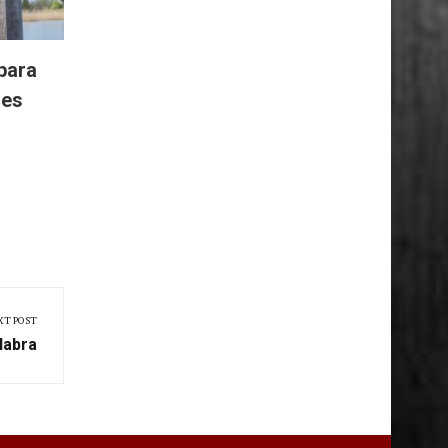
para
res
XT POST
labra