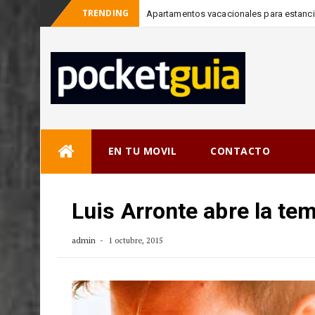
TRENDING
Apartamentos vacacionales para estanci
Skip
EN TU MOVIL
CONTACTO
to
content
Luis Arronte abre la te
admin
1 octubre, 2015