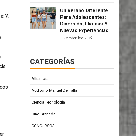
Un Verano Diferente
s: ‘A
Para Adolescentes:
Diversión, Idiomas Y
Nuevas Experiencias
s
17 noviembre, 2025
e
CATEGORÍAS
cia
Alhambra
ados
Auditorio Manuel De Falla
Ciencia Tecnología
Cine-Granada
CONCURSOS
er