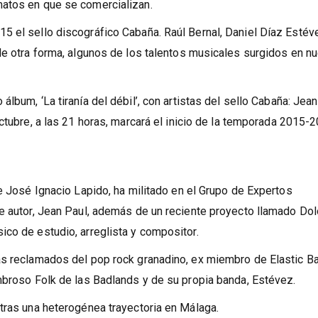
matos en que se comercializan.
5 el sello discográfico Cabaña. Raúl Bernal, Daniel Díaz Estév
de otra forma, algunos de los talentos musicales surgidos en nu
lbum, ‘La tiranía del débil’, con artistas del sello Cabaña: Jean
tubre, a las 21 horas, marcará el inicio de la temporada 2015-
de José Ignacio Lapido, ha militado en el Grupo de Expertos
de autor, Jean Paul, además de un reciente proyecto llamado Do
co de estudio, arreglista y compositor.
ás reclamados del pop rock granadino, ex miembro de Elastic B
mbroso Folk de las Badlands y de su propia banda, Estévez.
tras una heterogénea trayectoria en Málaga.