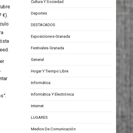
Cultura Y Sociedad
tubre
Deportes
 €).
culo
DESTACADOS
ra
Exposiciones-Granada
tista
Festivales-Granada
eed.
General
er
,
Hogar Y Tiempo Libre
ntar
Informática
Informática Y Electrónica
os”.
Internet
LUGARES
Medios De Comunicación