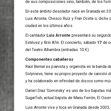
de sus composiciones sino, también, de los for
En este ámbito desolador nace en Granada en 201
Luis Arronte, Chesco Ruiz y Fran Ocete o, dicho 
ciudad en los últimos años.
El cantautor
Luis Arronte
presentará su segundo á
Estévez y Brío Afín. El concierto, sábado
17
de oc
del Teatro Alhambra (entradas: 10 €).
Componentes cabañeros
Raúl Bernal es pianista y organista en la banda 
Solynieve, tiene su propio proyecto de canción 
y ha colaborado en infinidad de discos como músi
Daniel Díaz ‘Gominsky’ es uno de los bajistas m
Sugarfish, actual bajista de Manu Ferrón, El Oso
Luis Arronte vive y toca en Granada desde 2003, 