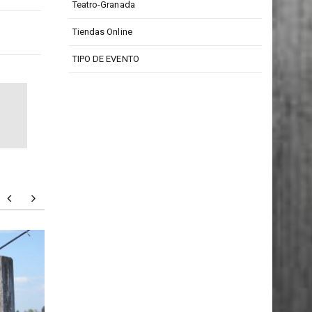
Teatro-Granada
Tiendas Online
TIPO DE EVENTO
Todd Barrow: digno
Particu
representante de la música
person
country