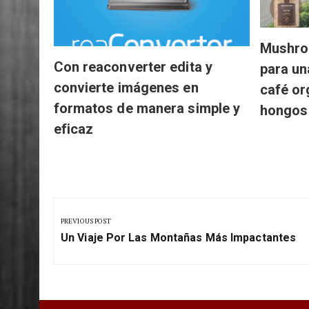
Mushro
Con reaconverter edita y
para un
convierte imágenes en
café or
formatos de manera simple y
hongos
eficaz
Navegación
de
PREVIOUS POST
Previous
entradas
Un Viaje Por Las Montañas Más Impactantes
Post: