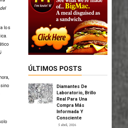
 del
a los
ica.
ático
ú
ÚLTIMOS POSTS
hora,
 sino
Diamantes De
Laboratorio, Brillo
s
Real Para Una
Compra Más
Informada Y
Consciente
solo
5 abril, 2026