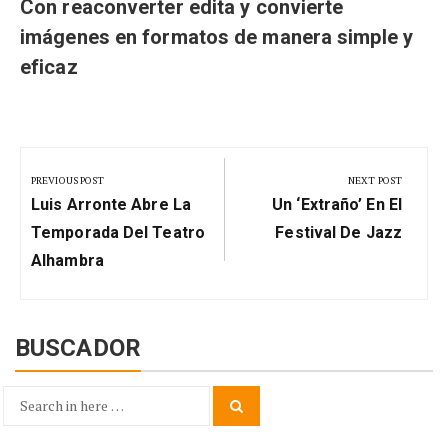
Con reaconverter edita y convierte
imágenes en formatos de manera simple y
eficaz
Navegación
de
PREVIOUS POST
NEXT POST
Previous
Next
entradas
Luis Arronte Abre La
Un ‘extraño’ En El
Post:
Post:
Temporada Del Teatro
Festival De Jazz
Alhambra
BUSCADOR
Search
Search
for: