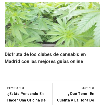
Disfruta de los clubes de cannabis en
Madrid con las mejores guías online
Navegación
de
PREVIOUS POST
NEXT POST
Previous
Next
entradas
¿Estás Pensando En
¿Qué Tener En
Post:
Post:
Hacer Una Oficina De
Cuenta A La Hora De