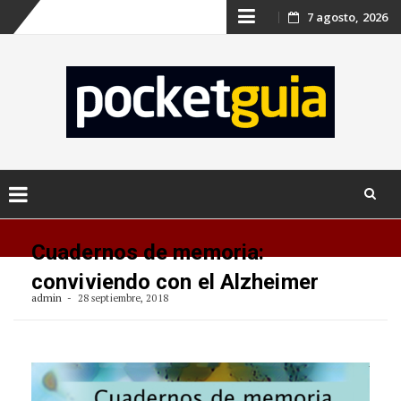
Skip
7 agosto, 2026
to
content
Skip
to
Cuadernos de memoria:
content
conviviendo con el Alzheimer
admin
28 septiembre, 2018