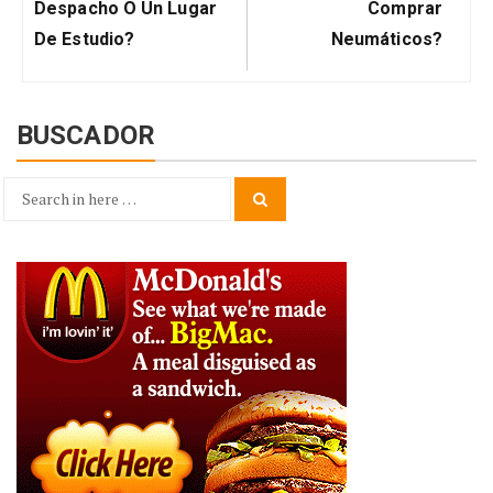
Despacho O Un Lugar
Comprar
De Estudio?
Neumáticos?
BUSCADOR
Search
Search
for: