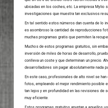
¿Sabías que se estima que 5 billones de fotos 
que un 80% de dichas fotos fueron hechas a trav
ubicadas en los coches, etc. La empresa Mylio s
investigaciones que muestra tan exclusivos resu
En tal sentido estos números dan cuenta de lo in
es asombroso la cantidad de reproducciones foto
muchas programas gratis que permiten la recup
Muchos de estos programas gratuitos, sin embarg
inversión de miles de horas de desarrollo, prueb
conlleva un coste y que determinan un precio. Aho
desarrolladores sin pagar absolutamente nada pa
En este caso, profesionales de alto nivel se han 
fotos, empleando el mejor rendimiento posible en
tan lejos y en profundidad en las revisiones de s
muy eficiente.