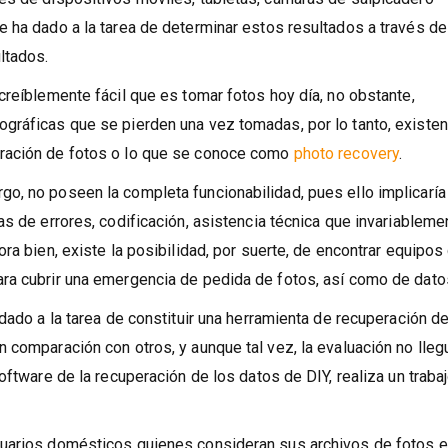
están almacenados alrededor del mundo? Si, y es sorprendente
és de dispositivos móviles, tabletas, cámaras de salpicadero
e ha dado a la tarea de determinar estos resultados a través de
ltados.
creíblemente fácil que es tomar fotos hoy día, no obstante,
gráficas que se pierden una vez tomadas, por lo tanto, existen
eración de fotos o lo que se conoce como
photo recovery
.
o, no poseen la completa funcionabilidad, pues ello implicaría 
as de errores, codificación, asistencia técnica que invariableme
ra bien, existe la posibilidad, por suerte, de encontrar equipos
ra cubrir una emergencia de pedida de fotos, así como de dato
dado a la tarea de constituir una herramienta de recuperación d
 comparación con otros, y aunque tal vez, la evaluación no lleg
oftware de la recuperación de los datos de DIY, realiza un traba