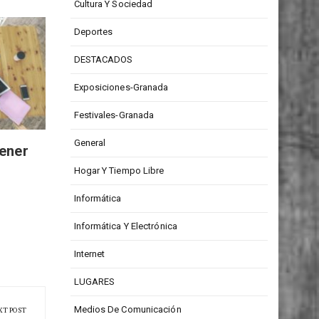
CONCURSOS
Cultura Y Sociedad
Deportes
Con reaconverter edita y
Mejorar
convierte imágenes en
con pro
DESTACADOS
formatos de manera simple y
impresc
Exposiciones-Granada
eficaz
negoci
Festivales-Granada
General
tener
Hogar Y Tiempo Libre
Informática
Informática Y Electrónica
Internet
LUGARES