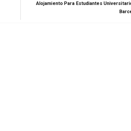
NE
Next
Alojamiento Para Estudiantes Universitari
Post:
Barc