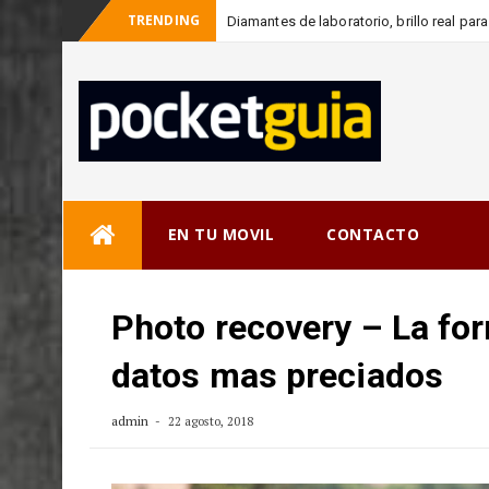
TRENDING
Diamantes de laboratorio, brillo real pa
-
co
Skip
EN TU MOVIL
CONTACTO
to
content
Photo recovery – La for
datos mas preciados
admin
22 agosto, 2018