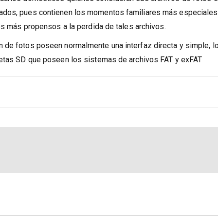
suarios domésticos quienes consideran sus archivos de fotos 
iados, pues contienen los momentos familiares más especiales
os más propensos a la perdida de tales archivos.
 de fotos poseen normalmente una interfaz directa y simple, l
rjetas SD que poseen los sistemas de archivos FAT y exFAT