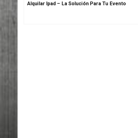
de
PREVIOUS POST
Previous
entradas
Alquilar Ipad – La Solución Para Tu Evento
Post: