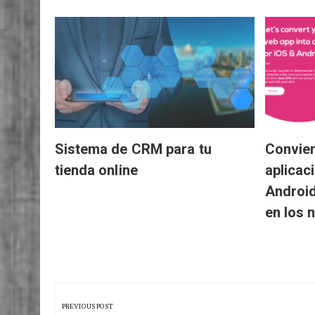
RELATED POSTS
ento
lquier
Sistema de CRM para tu
Convier
tienda online
aplicac
Android
en los 
Navegación