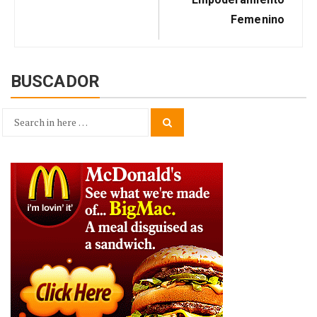
Femenino
BUSCADOR
Search
Search
for: