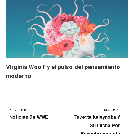
Virginia Woolf y el pulso del pensamiento
moderno
Navegación
de
PREVIOUS POST
NEXT POST
Previous
Next
entradas
Noticias De WWE
Tsvetta Kaleynska Y
Post:
Post:
Su Lucha Por
Empoderamiento