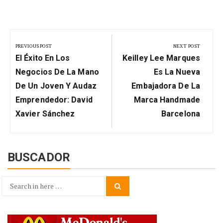
Navegación
de
PREVIOUS POST
NEXT POST
Previous
Next
entradas
El Éxito En Los
Keilley Lee Marques
Post:
Post:
Negocios De La Mano
Es La Nueva
De Un Joven Y Audaz
Embajadora De La
Emprendedor: David
Marca Handmade
Xavier Sánchez
Barcelona
BUSCADOR
Search
Search
for: