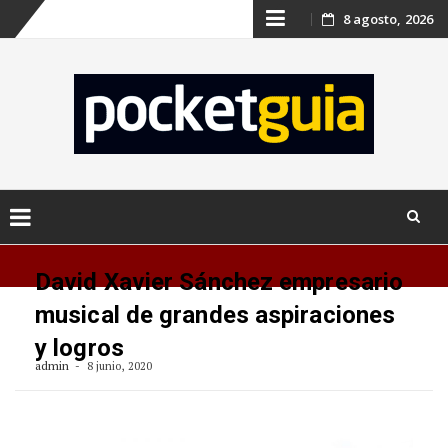
Skip
8 agosto, 2026
to
content
Skip
to
David Xavier Sánchez empresario
content
musical de grandes aspiraciones
y logros
admin
8 junio, 2020