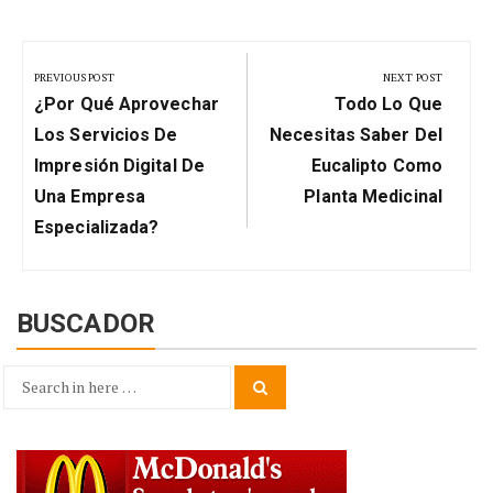
Navegación
de
PREVIOUS POST
NEXT POST
Previous
Next
entradas
¿Por Qué Aprovechar
Todo Lo Que
Post:
Post:
Los Servicios De
Necesitas Saber Del
Impresión Digital De
Eucalipto Como
Una Empresa
Planta Medicinal
Especializada?
BUSCADOR
Search
Search
for: