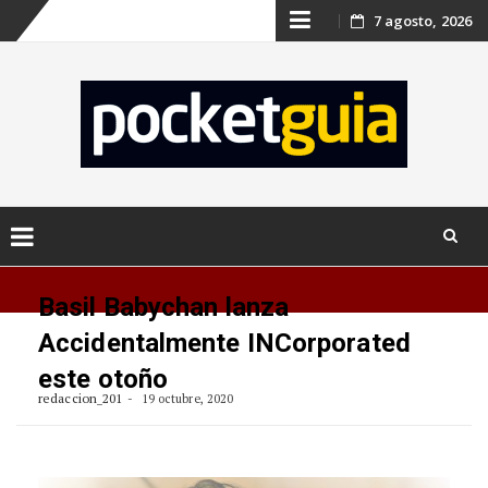
Skip
7 agosto, 2026
to
content
Skip
to
Basil Babychan lanza
content
Accidentalmente INCorporated
este otoño
redaccion_201
19 octubre, 2020