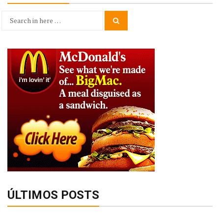
Search
Search
for:
ÚLTIMOS POSTS