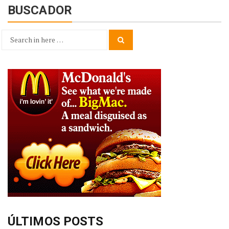
BUSCADOR
Search
Search
for:
ÚLTIMOS POSTS