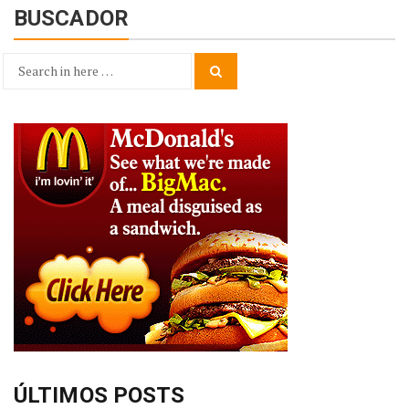
BUSCADOR
Search
Search
for:
ÚLTIMOS POSTS