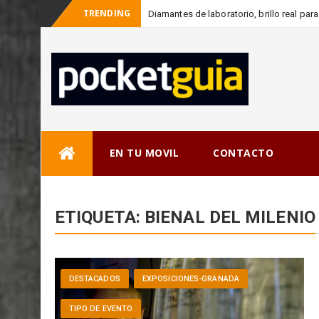
TRENDING
Diamantes de laboratorio, brillo real p
Skip
EN TU MOVIL
CONTACTO
to
content
ETIQUETA:
BIENAL DEL MILENIO
DESTACADOS
EXPOSICIONES-GRANADA
TIPO DE EVENTO