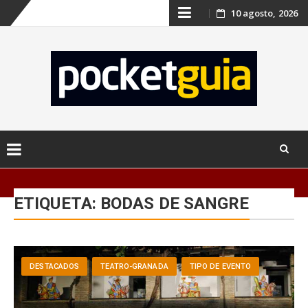
Skip
10 agosto, 2026
to
content
Skip
to
ETIQUETA:
BODAS DE SANGRE
content
DESTACADOS
TEATRO-GRANADA
TIPO DE EVENTO