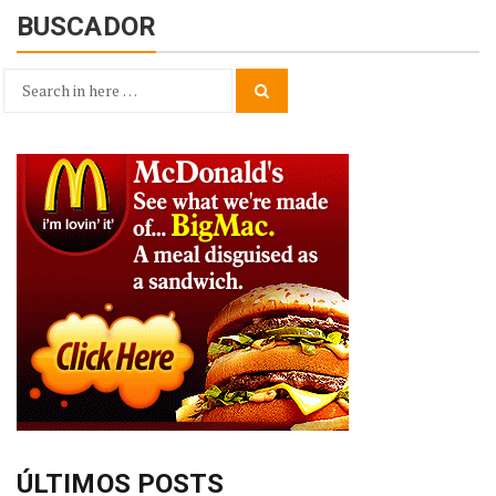
BUSCADOR
Search
Search
for:
ÚLTIMOS POSTS