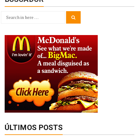
Search
Search
for:
ÚLTIMOS POSTS