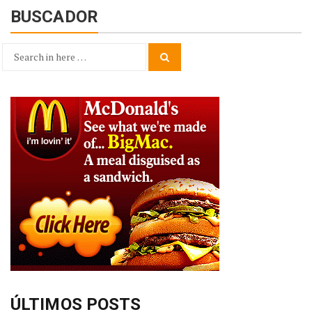
BUSCADOR
Search
Search
for:
ÚLTIMOS POSTS