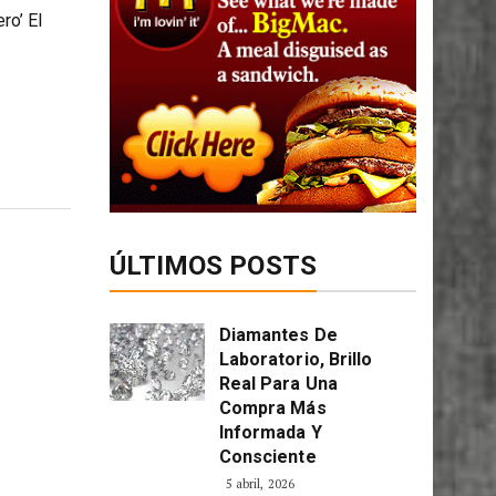
ro’ El
ÚLTIMOS POSTS
Diamantes De
Laboratorio, Brillo
Real Para Una
Compra Más
Informada Y
Consciente
5 abril, 2026