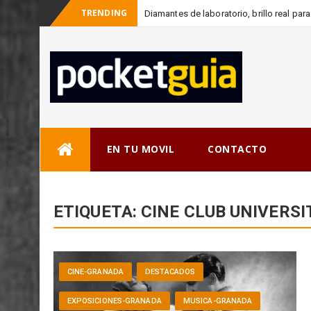
TRENDING
Diamantes de laboratorio, brillo real p
Skip
EN TU MOVIL
CONTACTO
to
content
ETIQUETA:
CINE CLUB UNIVERSI
CINE-GRANADA
DESTACADOS
EXPOSICIONES-GRANADA
MUSICA-GRANADA