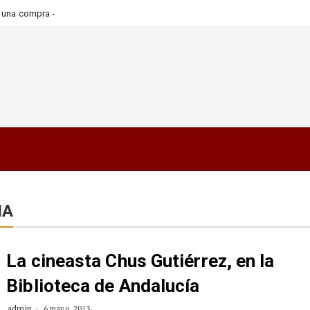
_
ra una compra más informada y
IA
La cineasta Chus Gutiérrez, en la
Biblioteca de Andalucía
admin
6 mayo, 2013