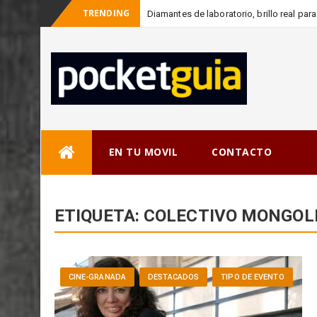
TRENDING
Diamantes de laboratorio, brillo real pa
Skip
EN TU MOVIL
CONTACTO
to
content
ETIQUETA:
COLECTIVO MONGOL
CINE-GRANADA
DESTACADOS
TIPO DE EVENTO