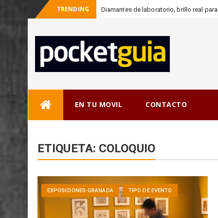
TRENDING
Diamantes de laboratorio, brillo real p
Skip
EN TU MOVIL
CONTACTO
to
content
ETIQUETA:
COLOQUIO
EXPOSICIONES-GRANADA
TIPO DE EVENTO