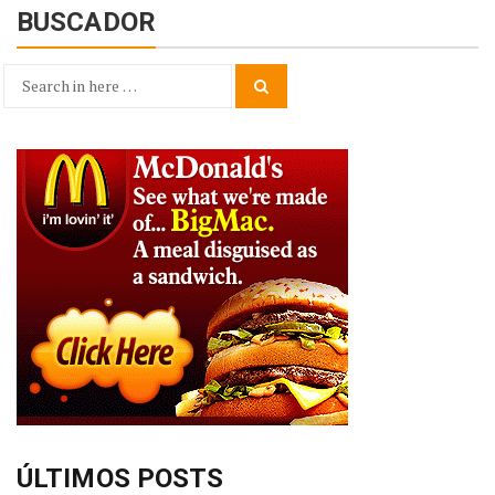
BUSCADOR
Search
Search
for:
ÚLTIMOS POSTS