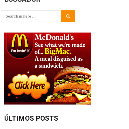
Search
Search
for:
ÚLTIMOS POSTS