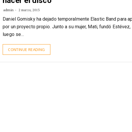
fijado en las tendencias del moment
hacer el disco”
admin
2 marzo, 2013
Daniel Gomisky ha dejado temporalmente Elastic Band para a
por un proyecto propio. Junto a su mujer, Mati, fundó Estévez, 
luego se…
CONTINUE READING