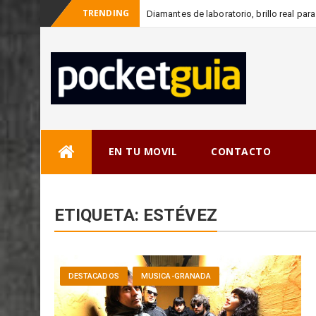
TRENDING
Diamantes de laboratorio, brillo real pa
_
c
Skip
EN TU MOVIL
CONTACTO
to
content
ETIQUETA:
ESTÉVEZ
DESTACADOS
MUSICA-GRANADA