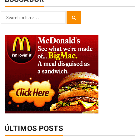
Search
Search
for:
ÚLTIMOS POSTS