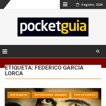
Skip
9 agosto, 2026
to
content
Skip
to
ETIQUETA:
FEDERICO GARCÍA
content
LORCA
DESTACADOS
EXPOSICIONES-GRANADA
TIPO DE EVENTO