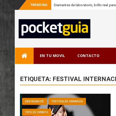
TRENDING
Diamantes de laboratorio, brillo real pa
Skip
EN TU MOVIL
CONTACTO
to
content
ETIQUETA:
FESTIVAL INTERNAC
DESTACADOS
FESTIVALES-GRANADA
TIPO DE EVENTO