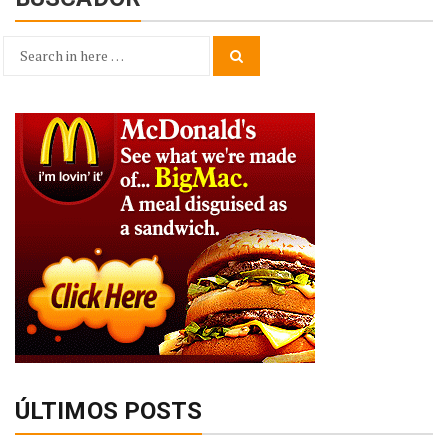
Search
Search
for:
ÚLTIMOS POSTS