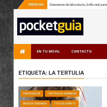
TRENDING
Diamantes de laboratorio, brillo real p
Skip
EN TU MOVIL
CONTACTO
to
content
ETIQUETA:
LA TERTULIA
DESTACADOS
FESTIVALES-GRANADA
MUSICA-GRANADA
TIPO DE EVENTO