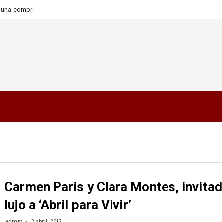
_
ara una compra más informada
Carmen Paris y Clara Montes, invita
lujo a ‘Abril para Vivir’
admin
2 abril, 2012