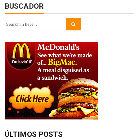
BUSCADOR
Search
Search
for:
ÚLTIMOS POSTS