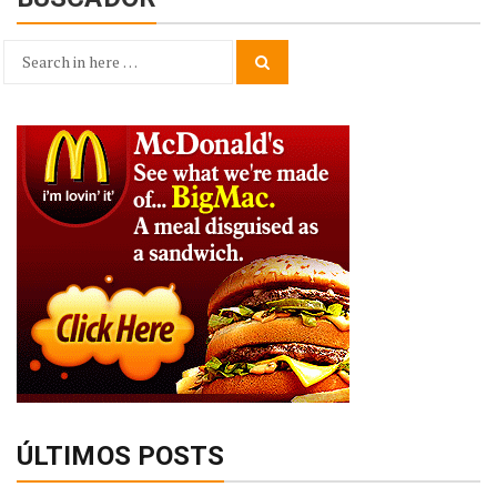
Search
Search
for:
ÚLTIMOS POSTS