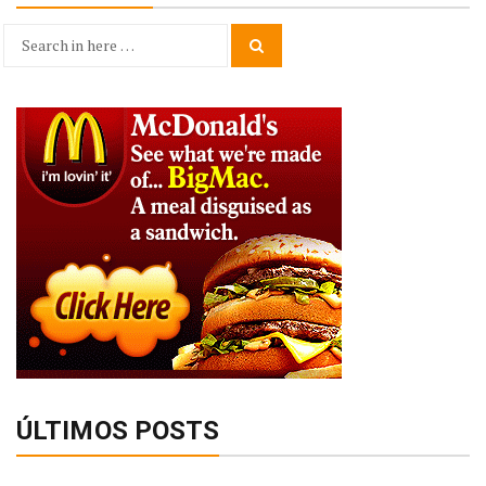
Search
Search
for:
ÚLTIMOS POSTS