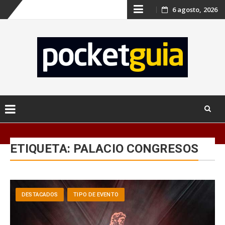
Skip
6 agosto, 2026
to
content
Skip
to
ETIQUETA:
PALACIO CONGRESOS
content
DESTACADOS
TIPO DE EVENTO