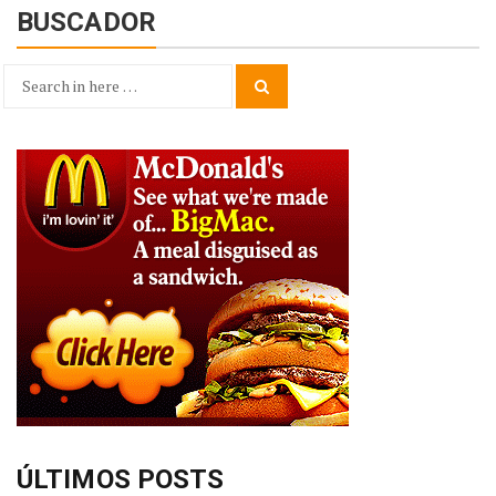
BUSCADOR
Search
Search
for:
ÚLTIMOS POSTS