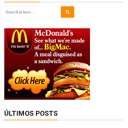
Search
Search
for:
ÚLTIMOS POSTS