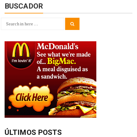
BUSCADOR
Search
Search
for:
ÚLTIMOS POSTS