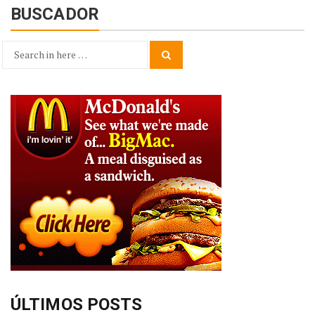
BUSCADOR
Search
Search
for:
ÚLTIMOS POSTS