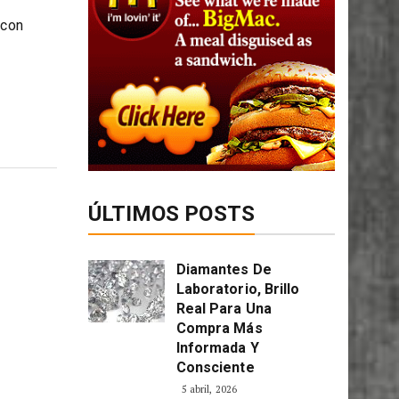
 con
ÚLTIMOS POSTS
Diamantes De
Laboratorio, Brillo
Real Para Una
Compra Más
Informada Y