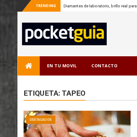
TRENDING
Diamantes de laboratorio, brillo real pa
-
cons
Skip
EN TU MOVIL
CONTACTO
to
content
ETIQUETA:
TAPEO
DESTACADOS