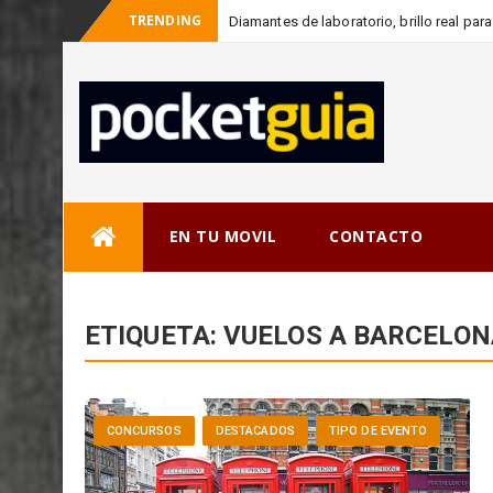
TRENDING
Diamantes de laboratorio, brillo real pa
_
consc
Skip
EN TU MOVIL
CONTACTO
to
content
ETIQUETA:
VUELOS A BARCELON
CONCURSOS
DESTACADOS
TIPO DE EVENTO