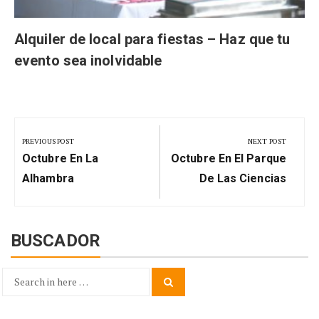
Alquiler de local para fiestas – Haz que tu
evento sea inolvidable
Navegación
de
PREVIOUS POST
NEXT POST
Previous
Next
entradas
Octubre En La
Octubre En El Parque
Post:
Post:
Alhambra
De Las Ciencias
BUSCADOR
Search
Search
for: