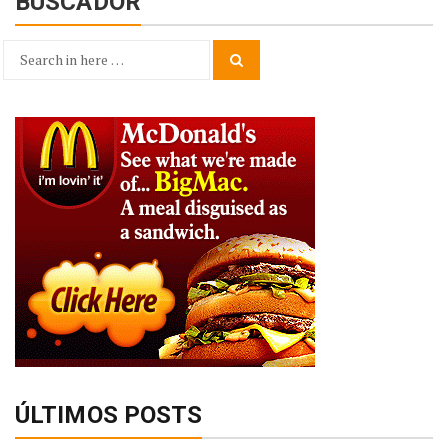
BUSCADOR
Search
Search
for:
ÚLTIMOS POSTS