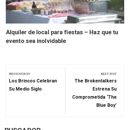
Alquiler de local para fiestas – Haz que tu
evento sea inolvidable
Navegación
de
PREVIOUS POST
NEXT POST
Previous
Next
entradas
Los Brincos Celebran
The Brokentalkers
Post:
Post:
Su Medio Siglo
Estrena Su
Comprometida ‘The
Blue Boy’