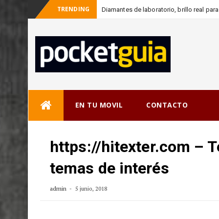
TRENDING
Diamantes de laboratorio, brillo real pa
_
con
Skip
EN TU MOVIL
CONTACTO
to
content
https://hitexter.com – 
temas de interés
admin
5 junio, 2018