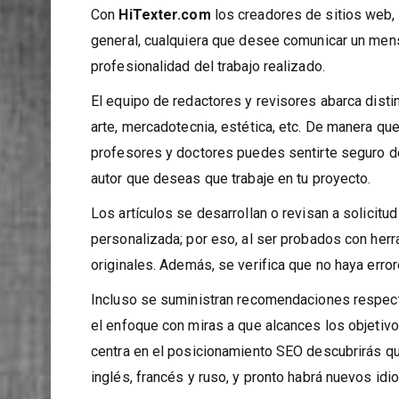
la solución. Esta es una plataforma en línea senc
Con
HiTexter.com
los creadores de sitios web,
general, cualquiera que desee comunicar un mensa
profesionalidad del trabajo realizado.
El equipo de redactores y revisores abarca distint
arte, mercadotecnia, estética, etc. De manera que
profesores y doctores puedes sentirte seguro de q
autor que deseas que trabaje en tu proyecto.
Los artículos se desarrollan o revisan a solicitud
personalizada; por eso, al ser probados con her
originales. Además, se verifica que no haya error
Incluso se suministran recomendaciones respecto 
el enfoque con miras a que alcances los objetivo
centra en el posicionamiento SEO descubrirás qu