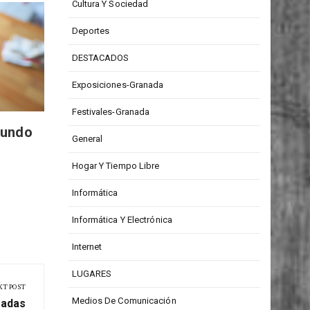
CONCURSOS
Cultura Y Sociedad
Explora las Últimas
Gypssa
Deportes
Novedades en Aplicaciones
Estrella
DESTACADOS
para Android
Literat
Exposiciones-Granada
Festivales-Granada
mundo
General
Hogar Y Tiempo Libre
Informática
Informática Y Electrónica
Internet
LUGARES