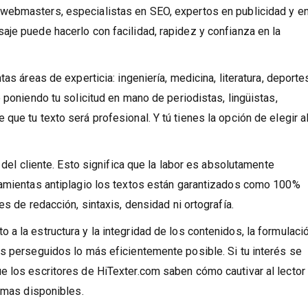
illa de usar que permite crear y corregir textos sobre cualquier 
 webmasters, especialistas en SEO, expertos en publicidad y e
je puede hacerlo con facilidad, rapidez y confianza en la
as áreas de experticia: ingeniería, medicina, literatura, deporte
 poniendo tu solicitud en mano de periodistas, lingüistas,
ue tu texto será profesional. Y tú tienes la opción de elegir a
 del cliente. Esto significa que la labor es absolutamente
ramientas antiplagio los textos están garantizados como 100%
es de redacción, sintaxis, densidad ni ortografía.
a la estructura y la integridad de los contenidos, la formulaci
s perseguidos lo más eficientemente posible. Si tu interés se
e los escritores de HiTexter.com saben cómo cautivar al lector