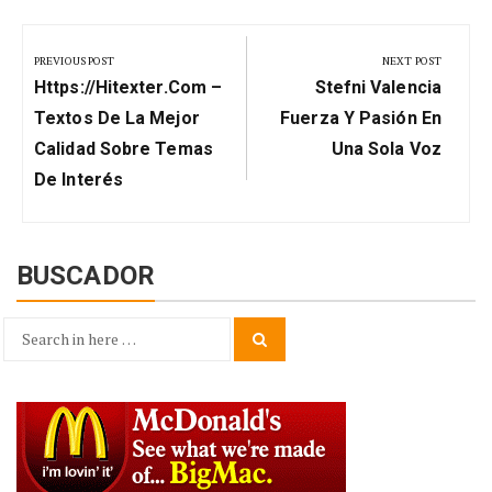
Navegación
de
PREVIOUS POST
NEXT POST
Previous
Next
entradas
Https://hitexter.com –
Stefni Valencia
Post:
Post:
Textos De La Mejor
Fuerza Y Pasión En
Calidad Sobre Temas
Una Sola Voz
De Interés
BUSCADOR
Search
Search
for: