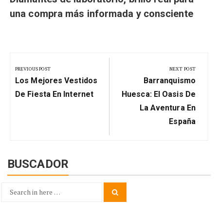
una compra más informada y consciente
Navegación
de
PREVIOUS POST
NEXT POST
Previous
Next
entradas
Los Mejores Vestidos
Barranquismo
Post:
Post:
De Fiesta En Internet
Huesca: El Oasis De
La Aventura En
España
BUSCADOR
Search
Search
for: