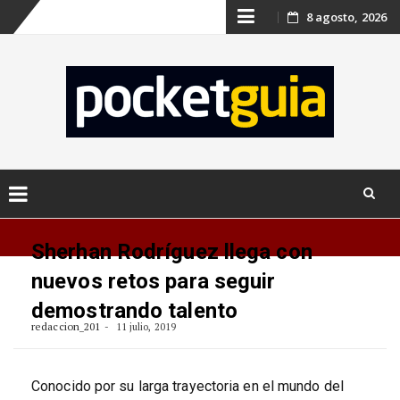
Skip
8 agosto, 2026
to
content
Skip
to
Sherhan Rodríguez llega con
content
nuevos retos para seguir
demostrando talento
redaccion_201
11 julio, 2019
Conocido por su larga trayectoria en el mundo del