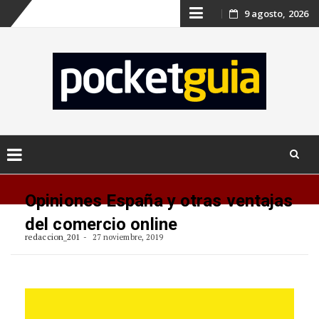
Skip
9 agosto, 2026
to
content
Skip
to
Opiniones España y otras ventajas
content
del comercio online
redaccion_201
27 noviembre, 2019