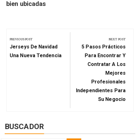
bien ubicadas
Navegación
de
PREVIOUS POST
NEXT POST
Previous
Next
entradas
Jerseys De Navidad
5 Pasos Prácticos
Post:
Post:
Una Nueva Tendencia
Para Encontrar Y
Contratar A Los
Mejores
Profesionales
Independientes Para
Su Negocio
BUSCADOR