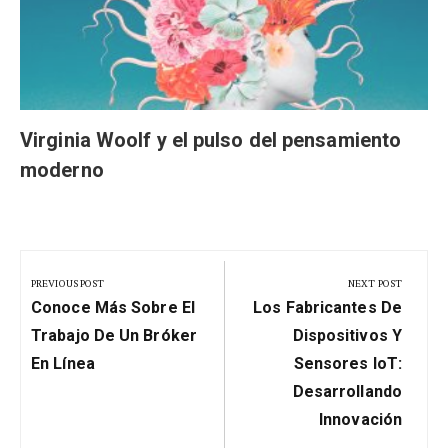
Virginia Woolf y el pulso del pensamiento
moderno
Navegación
de
PREVIOUS POST
NEXT POST
Previous
Next
entradas
Conoce Más Sobre El
Los Fabricantes De
Post:
Post:
Trabajo De Un Bróker
Dispositivos Y
En Línea
Sensores IoT:
Desarrollando
Innovación