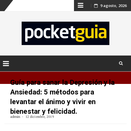
Skip
9 agosto, 2026
to
content
Skip
to
Guía para sanar la Depresión y la
content
Ansiedad: 5 métodos para
levantar el ánimo y vivir en
bienestar y felicidad.
admin
12 diciembre, 2019