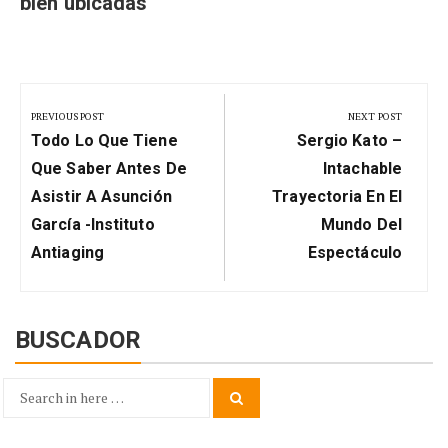
bien ubicadas
Navegación
de
PREVIOUS POST
NEXT POST
Previous
Next
entradas
Todo Lo Que Tiene
Sergio Kato –
Post:
Post:
Que Saber Antes De
Intachable
Asistir A Asunción
Trayectoria En El
García -Instituto
Mundo Del
Antiaging
Espectáculo
BUSCADOR
Search
Search
for: