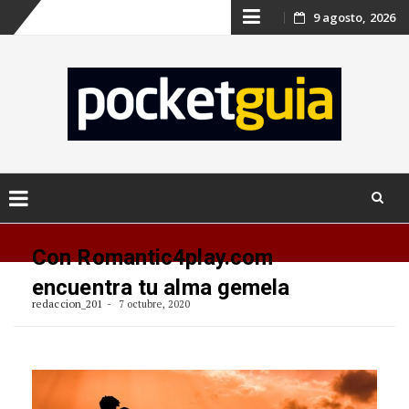
Skip
9 agosto, 2026
to
content
Skip
to
Con Romantic4play.com
content
encuentra tu alma gemela
redaccion_201
7 octubre, 2020