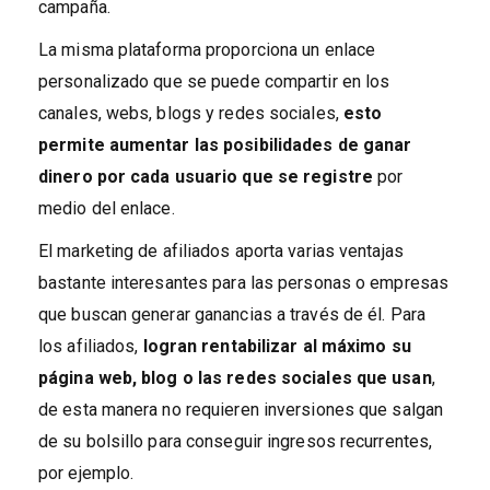
campaña.
La misma plataforma proporciona un enlace
personalizado que se puede compartir en los
canales, webs, blogs y redes sociales,
esto
permite aumentar las posibilidades de ganar
dinero por cada usuario que se registre
por
medio del enlace.
El marketing de afiliados aporta varias ventajas
bastante interesantes para las personas o empresas
que buscan generar ganancias a través de él. Para
los afiliados,
logran rentabilizar al máximo su
página web, blog o las redes sociales que usan
,
de esta manera no requieren inversiones que salgan
de su bolsillo para conseguir ingresos recurrentes,
por ejemplo.