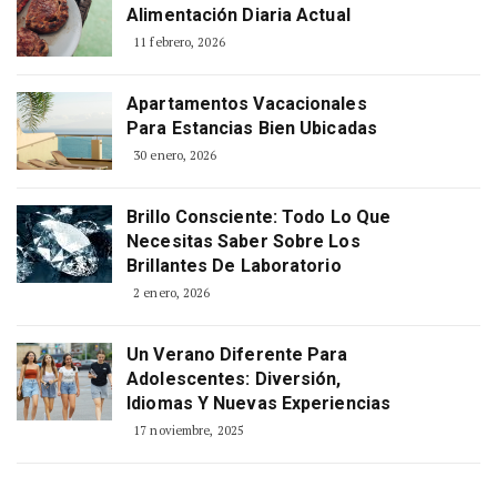
Alimentación Diaria Actual
11 febrero, 2026
Apartamentos Vacacionales
Para Estancias Bien Ubicadas
30 enero, 2026
Brillo Consciente: Todo Lo Que
Necesitas Saber Sobre Los
Brillantes De Laboratorio
2 enero, 2026
Un Verano Diferente Para
Adolescentes: Diversión,
Idiomas Y Nuevas Experiencias
17 noviembre, 2025