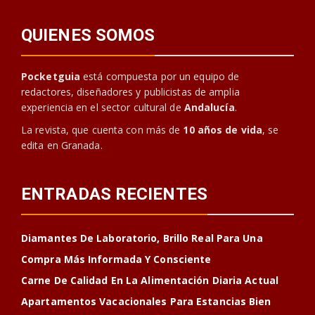
QUIENES SOMOS
Pocketguia
está compuesta por un equipo de
redactores, diseñadores y publicistas de amplia
experiencia en el sector cultural de
Andalucía
.
La revista, que cuenta con más de
10 años de vida
, se
edita en Granada.
ENTRADAS RECIENTES
Diamantes De Laboratorio, Brillo Real Para Una
Compra Más Informada Y Consciente
Carne De Calidad En La Alimentación Diaria Actual
Apartamentos Vacacionales Para Estancias Bien