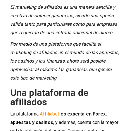
El marketing de afiliados es una manera sencilla y
efectiva de obtener ganancias, siendo una opción
válida tanto para particulares como para empresas
que requieran de una entrada adicional de dinero.
Por medio de una plataforma que facilita el
marketing de afiliados en el mundo de las apuestas,
los casinos y las finanzas, ahora será posible
aprovechar al máximo las ganancias que genera
este tipo de marketing.
Una plataforma de
afiliados
La plataforma
Affiliabet
es experta en Forex,
apuestas y casinos
, y además, cuenta con la mayor
red de afiliación del sector. Gracias a esto, las