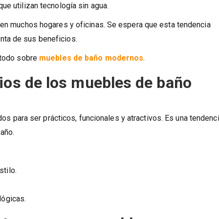
ambiando
con los tiempos. En el pasado, teníamos inodoros a v
ue utilizan tecnología sin agua.
a en muchos hogares y oficinas. Se espera que esta tendencia
ta de sus beneficios.
e todo sobre
muebles de baño modernos
.
cios de los muebles de baño
s para ser prácticos, funcionales y atractivos. Es una tendenc
baño.
tilo.
lógicas.