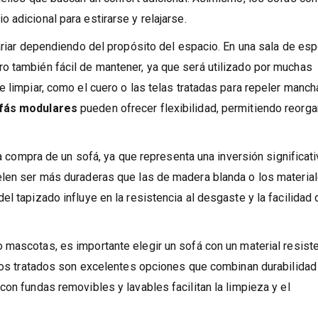
cómodo para todos los miembros de la familia. Los
sofás reclin
uellos que buscan un confort adicional. Asimismo, los sofás con
 adicional para estirarse y relajarse.
ariar dependiendo del propósito del espacio. En una sala de esp
o también fácil de mantener, ya que será utilizado por muchas
 limpiar, como el cuero o las telas tratadas para repeler manch
fás modulares
pueden ofrecer flexibilidad, permitiendo reorga
la compra de un sofá, ya que representa una inversión significati
elen ser más duraderas que las de madera blanda o los materia
l tapizado influye en la resistencia al desgaste y la facilidad 
 mascotas, es importante elegir un sofá con un material resist
eros tratados son excelentes opciones que combinan durabilidad
on fundas removibles y lavables facilitan la limpieza y el