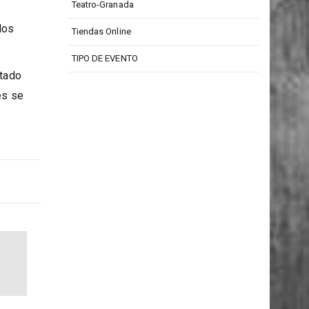
Teatro Isabel La Católica
vo. En
Teatro-Granada
los
Tiendas Online
TIPO DE EVENTO
stado
es se