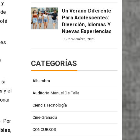
2 enero, 2026
 y
Un Verano Diferente
 de
Para Adolescentes:
sofá
Diversión, Idiomas Y
Nuevas Experiencias
17 noviembre, 2025
res
e
CATEGORÍAS
Alhambra
 si
es
y el
Auditorio Manuel De Falla
ionar
Ciencia Tecnología
Cine-Granada
e. Por