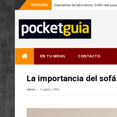
TRENDING
Diamantes de laboratorio, brillo real pa
-
consciente
Skip
EN TU MOVIL
CONTACTO
to
content
La importancia del sofá 
admin
5 agosto, 2024