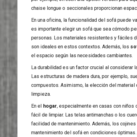
lo tanto, es importante elegir un sofá que sea 
por ejemplo, ofrecen una opción versátil para aq
chaise longue o seccionales proporcionan espacio
En una oficina, la funcionalidad del sofá puede v
es importante elegir un sofá que sea cómodo per
personas. Los materiales resistentes y fáciles de
son ideales en estos contextos. Además, los
so
el espacio según las necesidades cambiantes.
La durabilidad es un factor crucial al considerar 
Las estructuras de madera dura, por ejemplo, su
compuestos. Asimismo, la elección del material de
limpieza.
En el
hogar
, especialmente en casas con niños o
fácil de limpiar. Las telas antimanchas o los cu
facilidad de mantenimiento. Además, los cojines c