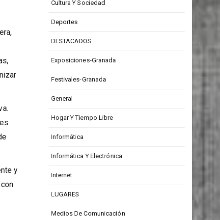
CONCURSOS
ables
,
Cultura Y Sociedad
Deportes
era,
DESTACADOS
as,
Exposiciones-Granada
nizar
Festivales-Granada
General
va.
Hogar Y Tiempo Libre
les
de
Informática
Informática Y Electrónica
ente y
Internet
 con
LUGARES