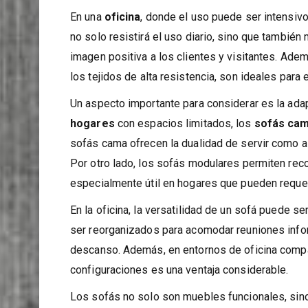
mantenimiento del sofá en condiciones óptimas.
En una
oficina
, donde el uso puede ser intensivo,
no solo resistirá el uso diario, sino que tambié
imagen positiva a los clientes y visitantes. Ade
los tejidos de alta resistencia, son ideales para 
Un aspecto importante para considerar es la ada
hogares
con espacios limitados, los
sofás ca
sofás cama ofrecen la dualidad de servir como as
Por otro lado, los sofás modulares permiten reco
especialmente útil en hogares que pueden requer
En la oficina, la versatilidad de un sofá puede s
ser reorganizados para acomodar reuniones info
descanso. Además, en entornos de oficina compart
configuraciones es una ventaja considerable.