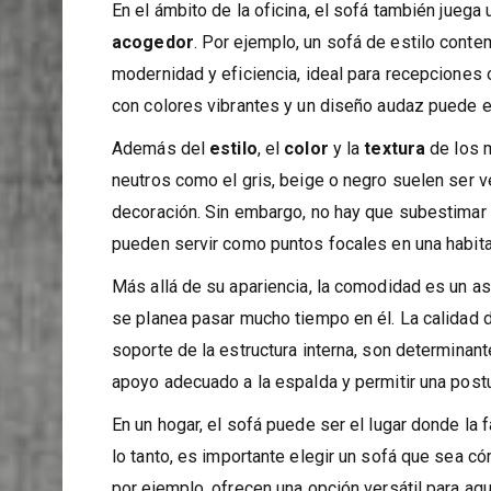
elección del sofá adecuado puede complementar y 
En el ámbito de la oficina, el sofá también juega
acogedor
. Por ejemplo, un sofá de estilo con
modernidad y eficiencia, ideal para recepciones o
con colores vibrantes y un diseño audaz puede es
Además del
estilo
, el
color
y la
textura
de los m
neutros como el gris, beige o negro suelen ser v
decoración. Sin embargo, no hay que subestimar 
pueden servir como puntos focales en una habita
Más allá de su apariencia, la comodidad es un as
se planea pasar mucho tiempo en él. La calidad 
soporte de la estructura interna, son determinan
apoyo adecuado a la espalda y permitir una postu
En un hogar, el sofá puede ser el lugar donde la f