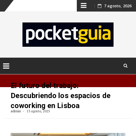
Skip
7 agosto, 2026
to
content
Skip
to
El futuro del trabajo:
content
Descubriendo los espacios de
coworking en Lisboa
admin
13 agosto, 2025