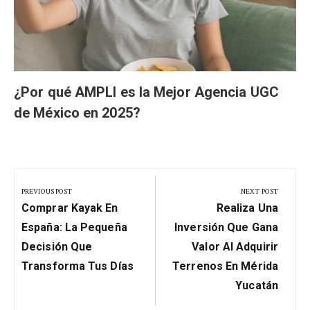
¿Por qué AMPLI es la Mejor Agencia UGC
de México en 2025?
Navegación
de
PREVIOUS POST
NEXT POST
Previous
Next
entradas
Comprar Kayak En
Realiza Una
Post:
Post:
España: La Pequeña
Inversión Que Gana
Decisión Que
Valor Al Adquirir
Transforma Tus Días
Terrenos En Mérida
Yucatán